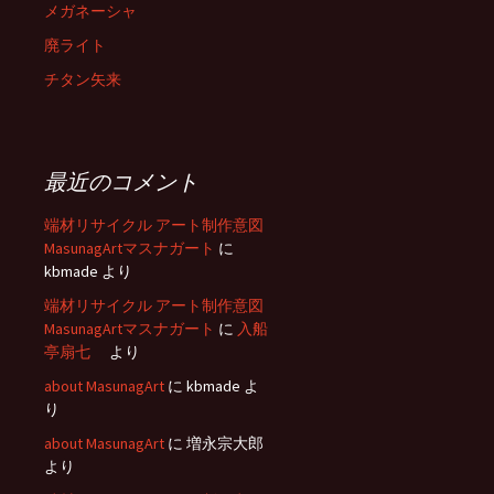
メガネーシャ
廃ライト
チタン矢来
最近のコメント
端材リサイクル アート制作意図
MasunagArtマスナガート
に
kbmade
より
端材リサイクル アート制作意図
MasunagArtマスナガート
に
入船
亭扇七
より
about MasunagArt
に
kbmade
よ
り
about MasunagArt
に
増永宗大郎
より