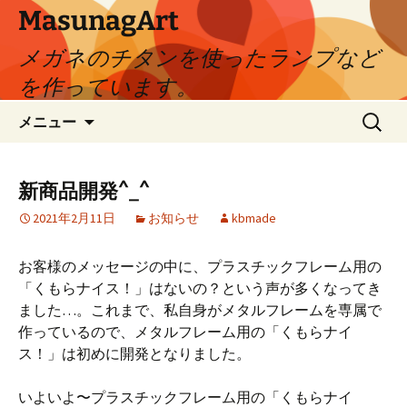
コ
MasunagArt
ン
メガネのチタンを使ったランプなど
テ
ン
を作っています。
ツ
検
へ
メニュー
索:
ス
キ
ッ
新商品開発^_^
プ
2021年2月11日
お知らせ
kbmade
お客様のメッセージの中に、プラスチックフレーム用の
「くもらナイス！」はないの？という声が多くなってき
ました…。これまで、私自身がメタルフレームを専属で
作っているので、メタルフレーム用の「くもらナイ
ス！」は初めに開発となりました。
いよいよ〜プラスチックフレーム用の「くもらナイ