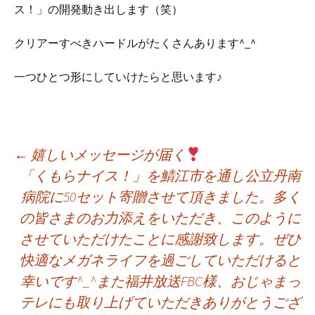
ス！」の開発動き出します（笑）
クリアーすべきハードルがたくさんあります^_^
一つひとつ形にしていけたらと思います♪
投
←
嬉しいメッセージが届く
「くもらナイス！」を鯖江市を通し公立丹南
病院に50セット寄贈させて頂きました。多く
稿
の皆さまのお力添えをいただき、このように
させていただけたことに感謝致します。ぜひ
ナ
快適なメガネライフを過ごしていただけると
幸いです^_^また福井放送FBC様、おじゃまっ
ビ
テレにも取り上げていただきありがとうござ