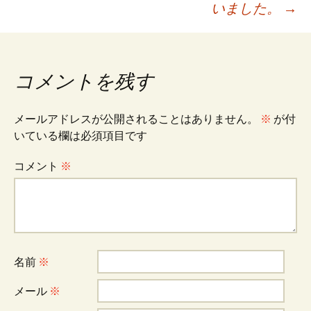
いました。
→
ゲ
ー
コメントを残す
シ
メールアドレスが公開されることはありません。
※
が付
いている欄は必須項目です
ョ
コメント
※
ン
名前
※
メール
※