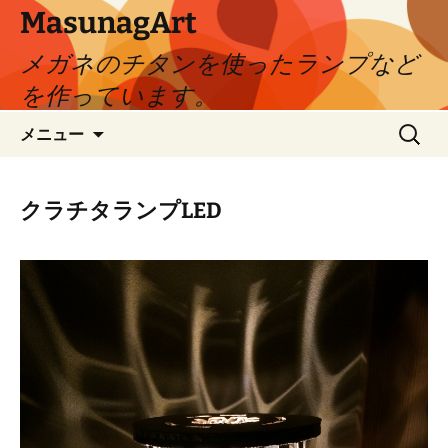
コ
MasunagArt
ン
メガネのチタンを使ったランプなど
テ
ン
を作っています。
ツ
検
へ
メニュー
索:
ス
キ
ッ
クラチタランプLED
プ