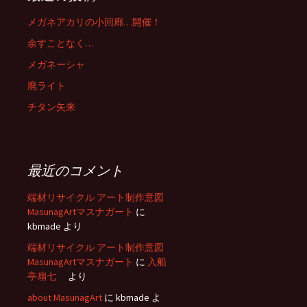
メガネアカリの小回廊…開催！
余すことなく…
メガネーシャ
廃ライト
チタン矢来
最近のコメント
端材リサイクル アート制作意図
MasunagArtマスナガート
に
kbmade
より
端材リサイクル アート制作意図
MasunagArtマスナガート
に
入船
亭扇七
より
about MasunagArt
に
kbmade
よ