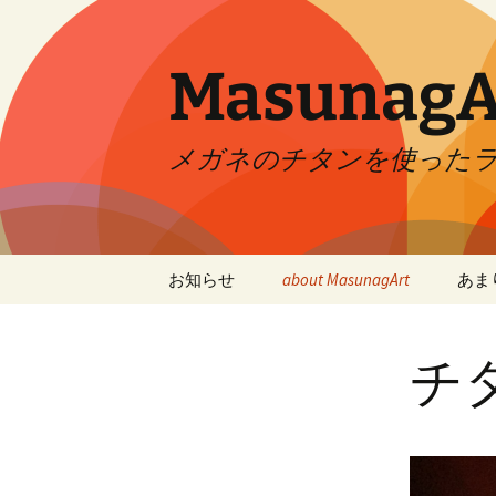
コ
ン
テ
MasunagA
ン
ツ
へ
メガネのチタンを使った
ス
キ
ッ
プ
お知らせ
about MasunagArt
あま
MasunagArtマスナガー
増永
ト新聞掲載
チ
チタンオブジェ❷
メガネーシャ
クラチタ★プロジェク