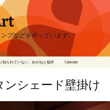
rt
ランプなどを作っています。
り知られていない、めがねと福井
Calendar
五左衛門
タンシェード壁掛け
チタンシェード ライト
スタンド(大)
チタン ヤシの木
クラチタランプLED