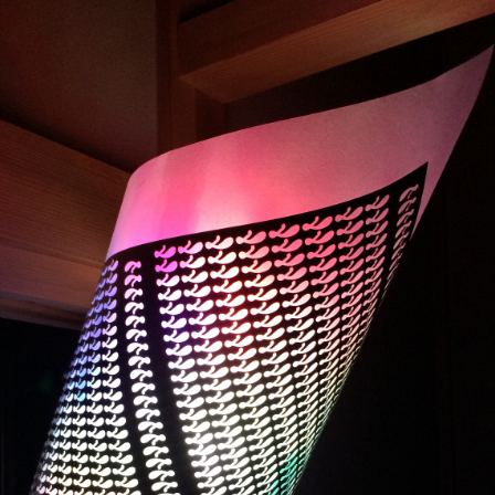
チタンシェード ライト
スタンド(小)❶
クラチタ灯籠
チタンシェード ライト
スタンド(小)❷
ハーバリウムづくり体
験とハーバリウムライ
トづくり体験
チタンシェード ライト
スタンド(小)❸
チタンシェード壁掛け
チタンシャンデリア！
チタン灯籠
チタン神輿
チタン神輿 新聞掲載
モダンでモダンなラン
プ