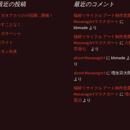
最近の投稿
最近のコメント
メガネアカリの小回廊…開催！
端材リサイクル アート制作意
MasunagArtマスナガート
に
余すことなく…
kbmade
より
メガネーシャ
端材リサイクル アート制作意
廃ライト
MasunagArtマスナガート
に
入
亭扇七
より
チタン矢来
about MasunagArt
に
kbmade
り
about MasunagArt
に
増永宗大
より
端材リサイクル アート制作意
MasunagArtマスナガート
に
増
憲治
より