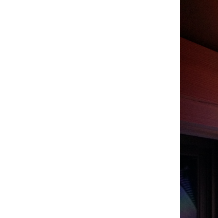
ト
端材リサイクル アート
制作意図MasunagArtマ
スナガート